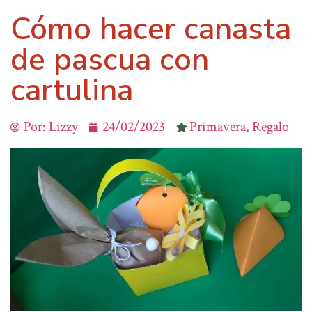
Cómo hacer canasta
de pascua con
cartulina
Por:
Lizzy
24/02/2023
Primavera
,
Regalo