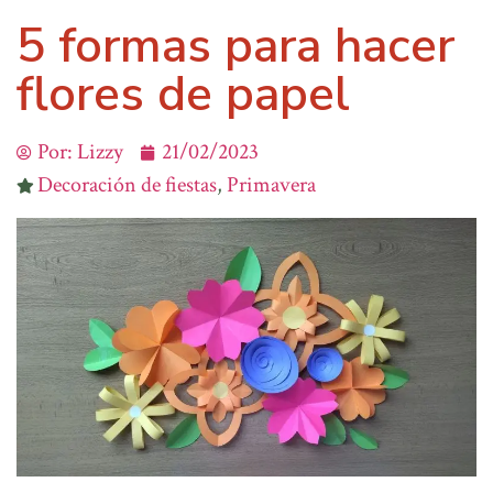
5 formas para hacer
flores de papel
Por:
Lizzy
21/02/2023
Decoración de fiestas
,
Primavera